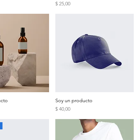
Precio
$ 25,00
ucto
Soy un producto
Precio
$ 40,00