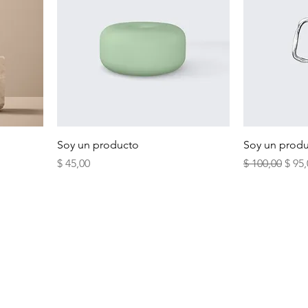
Soy un producto
Soy un prod
Precio
Precio
Prec
$ 45,00
$ 100,00
$ 95