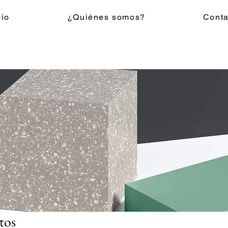
cio
¿Quiénes somos?
Conta
tos