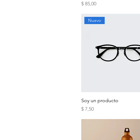
Precio
$ 85,00
Nuevo
Soy un producto
Precio
$ 7,50