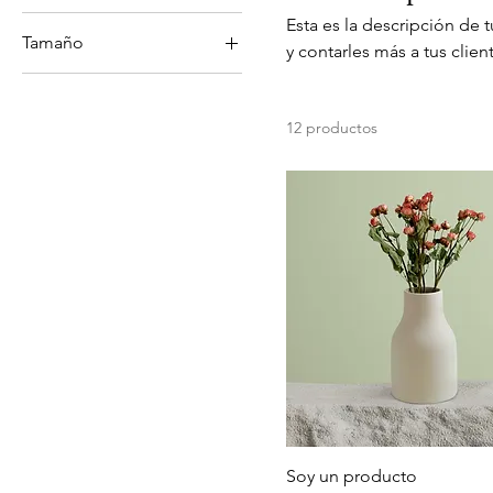
Esta es la descripción de 
Tamaño
y contarles más a tus clie
Grande
Mediano
12 productos
One size
Pequeño
Soy un producto