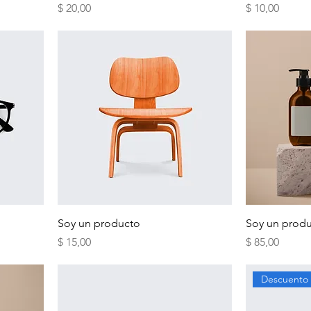
Precio
Precio
$ 20,00
$ 10,00
Soy un producto
Soy un prod
Precio
Precio
$ 15,00
$ 85,00
Descuento