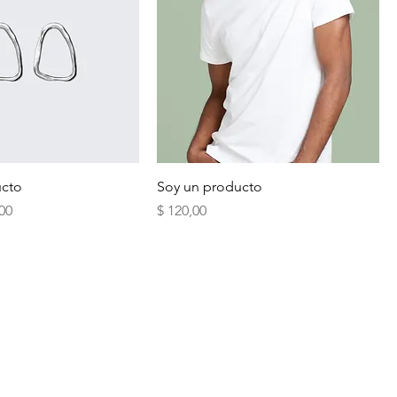
ucto
Soy un producto
io de oferta
Precio
,00
$ 120,00